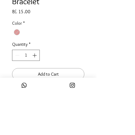
Bracelet
Price
B/. 15.00
Color
*
Quantity
*
Add to Cart
Buy Now
Eliges una base de pulsera ya sea el
color que gustes y encuentra los
charms de letras y formas mas
bonitos en nuestro website!